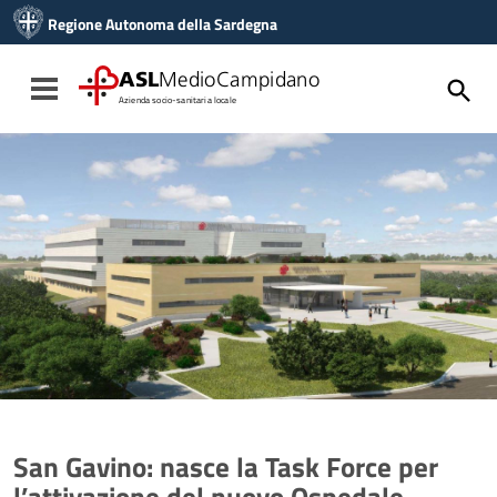
Vai ai contenuti
Regione Autonoma della Sardegna
Vai al menu di navigazione
Vai al footer
ASL
MedioCampidano
Toggle navigation
Azienda socio-sanitaria locale
San Gavino: nasce la Task Force per