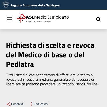
Vai ai contenuti
Regione Autonoma della Sardegna
Vai al menu di navigazione
Vai al footer
ASL
MedioCampidano
Toggle navigation
Azienda socio-sanitaria locale
Richiesta di scelta e revoca
del Medico di base o del
Pediatra
Tutti i cittadini che necessitano di effettuare la scelta o
revoca del medico di medicina generale o del pediatra di
libera scelta possono procedere utilizzando i servizi on line.
Condividi
Vedi azioni