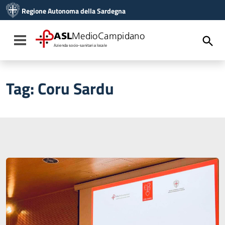
Vai ai contenuti
Regione Autonoma della Sardegna
Vai al menu di navigazione
Vai al footer
ASL
MedioCampidano
Toggle navigation
Azienda socio-sanitaria locale
Tag:
Coru Sardu