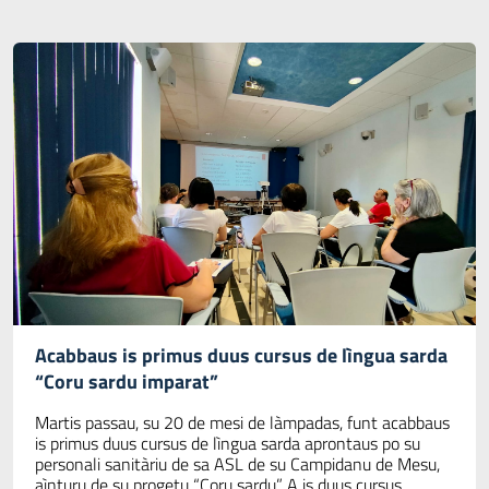
Acabbaus is primus duus cursus de lìngua sarda
“Coru sardu imparat”
Martis passau, su 20 de mesi de làmpadas, funt acabbaus
is primus duus cursus de lìngua sarda aprontaus po su
personali sanitàriu de sa ASL de su Campidanu de Mesu,
aìnturu de su progetu “Coru sardu”. A is duus cursus,