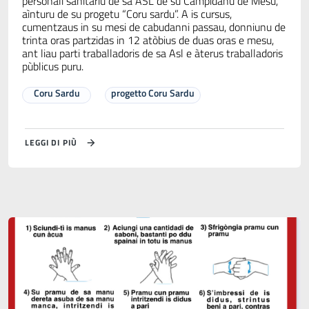
personali sanitàriu de sa ASL de su Campidanu de Mesu,
aìnturu de su progetu “Coru sardu”. A is cursus,
cumentzaus in su mesi de cabudanni passau, donniunu de
trinta oras partzidas in 12 atòbius de duas oras e mesu,
ant liau parti traballadoris de sa Asl e àterus traballadoris
pùblicus puru.
Coru Sardu
progetto Coru Sardu
LEGGI DI PIÙ