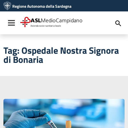
Vai ai contenuti
Regione Autonoma della Sardegna
Vai al menu di navigazione
Vai al footer
ASL
MedioCampidano
Toggle navigation
Azienda socio-sanitaria locale
Tag:
Ospedale Nostra Signora
di Bonaria