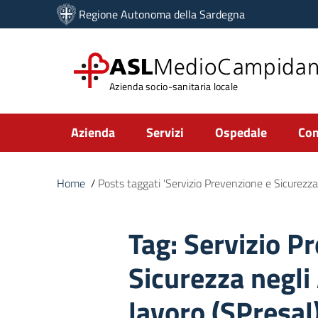
Vai ai contenuti
Regione Autonoma della Sardegna
Vai al menu di navigazione
Vai al footer
ASL
MedioCampida
Azienda socio-sanitaria locale
Submenu
Azienda
Servizi
Ospedale
Com
Home
/
Posts taggati 'Servizio Prevenzione e Sicurezza 
Tag:
Servizio P
Sicurezza negli
lavoro (SPresal