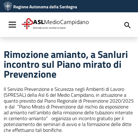
Vai ai contenuti
Regione Autonoma della Sardegna
Vai al menu di navigazione
Vai al footer
ASL
MedioCampidano
Toggle navigation
Azienda socio-sanitaria locale
Rimozione amianto, a Sanluri
incontro sul Piano mirato di
Prevenzione
Il Servizio Prevenzione e Sicurezza negli Ambienti di Lavoro
(SPRESAL) della Asl 6 del Medio Campidano, in attuazione a
quanto previsto dal Piano Regionale di Prevenzione 2020/2025
e dal “Piano Mirato di Prevenzione dal rischio da esposizione
ad amianto nell’ambito della rimozione delle tubazioni interrate
in cemento-amianto” organizza un incontro gratuito per il
potenziamento dei seminari di avvio e la formazione delle ditte
che effettuano tali bonifiche.