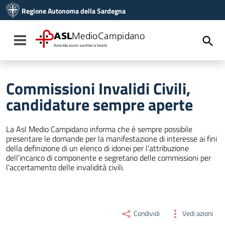
Vai ai contenuti
Regione Autonoma della Sardegna
Vai al menu di navigazione
Vai al footer
ASL
MedioCampidano
Toggle navigation
Azienda socio-sanitaria locale
Commissioni Invalidi Civili,
candidature sempre aperte
La Asl Medio Campidano informa che è sempre possibile
presentare le domande per la manifestazione di interesse ai fini
della definizione di un elenco di idonei per l’attribuzione
dell’incarico di componente e segretario delle commissioni per
l’accertamento delle invalidità civili.
Condividi
Vedi azioni