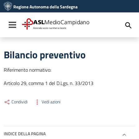
Vai ai contenuti
Regione Autonoma della Sardegna
Vai al menu di navigazione
Vai al footer
ASL
MedioCampidano
Toggle navigation
Azienda socio-sanitaria locale
Bilancio preventivo
Riferimento normativo:
Articolo 29, comma 1 del D.Lgs. n. 33/2013
Condividi
Vedi azioni
INDICE DELLA PAGINA