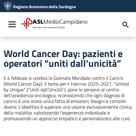
Vai ai contenuti
Regione Autonoma della Sardegna
Vai al menu di navigazione
Vai al footer
ASL
MedioCampidano
Toggle navigation
Azienda socio-sanitaria locale
World Cancer Day: pazienti e
operatori “uniti dall’unicità”
Il 4 febbraio si celebra la Giornata Mondiale contro il Cancro
(World Cancer Day). Il tema per il triennio 2025-2027, “United
by Unique” (“Uniti dall’Unicità”), pone le persone al centro
dell’assistenza oncologica, riconoscendo che ogni diagnosi di
cancro è una storia unica fatta di emozioni, bisogni e contesti
diversi. L’obiettivo è superare una visione esclusivamente clinica
della malattia, valorizzando l’esperienza individuale e
promuovendo un approccio empatico e personalizzato alle cure.