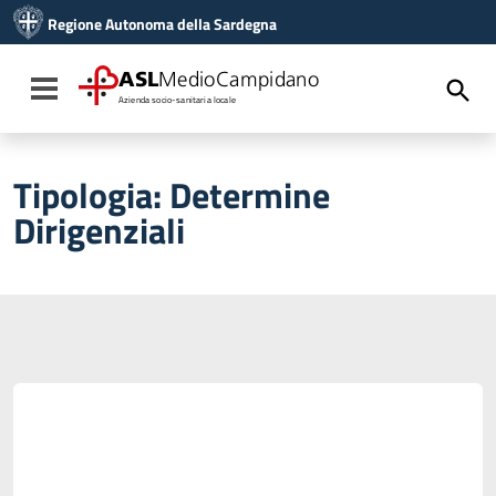
Vai ai contenuti
Regione Autonoma della Sardegna
Vai al menu di navigazione
Vai al footer
ASL
MedioCampidano
Toggle navigation
Azienda socio-sanitaria locale
Tipologia:
Determine
Dirigenziali