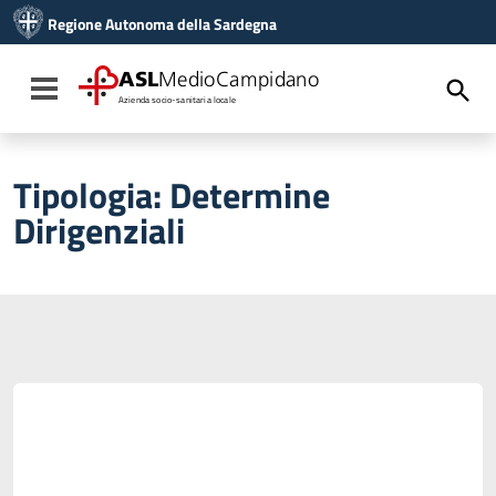
Vai ai contenuti
Regione Autonoma della Sardegna
Vai al menu di navigazione
Vai al footer
ASL
MedioCampidano
Toggle navigation
Azienda socio-sanitaria locale
Tipologia:
Determine
Dirigenziali