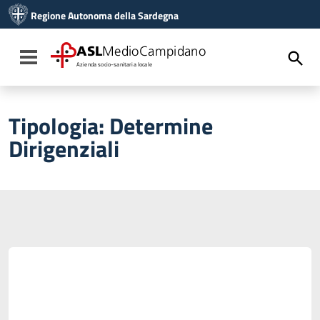
Vai ai contenuti
Regione Autonoma della Sardegna
Vai al menu di navigazione
Vai al footer
ASL
MedioCampidano
Toggle navigation
Azienda socio-sanitaria locale
Tipologia:
Determine
Dirigenziali