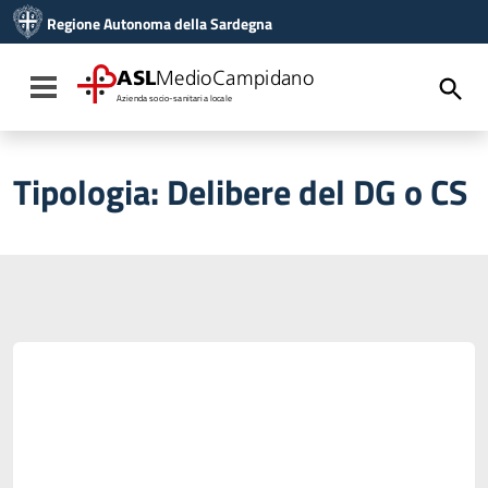
Vai ai contenuti
Regione Autonoma della Sardegna
Vai al menu di navigazione
Vai al footer
ASL
MedioCampidano
Toggle navigation
Azienda socio-sanitaria locale
Tipologia:
Delibere del DG o CS