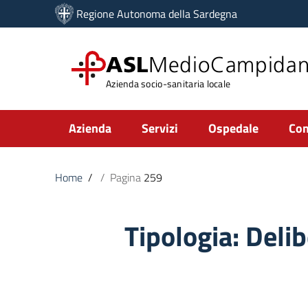
Vai ai contenuti
Regione Autonoma della Sardegna
Vai al menu di navigazione
Vai al footer
ASL
MedioCampida
Azienda socio-sanitaria locale
Submenu
Azienda
Servizi
Ospedale
Com
Home
/
/
Pagina
259
Tipologia:
Delib