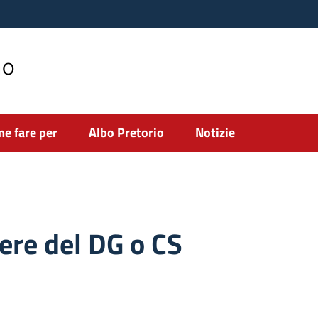
no
e fare per
Albo Pretorio
Notizie
ere del DG o CS