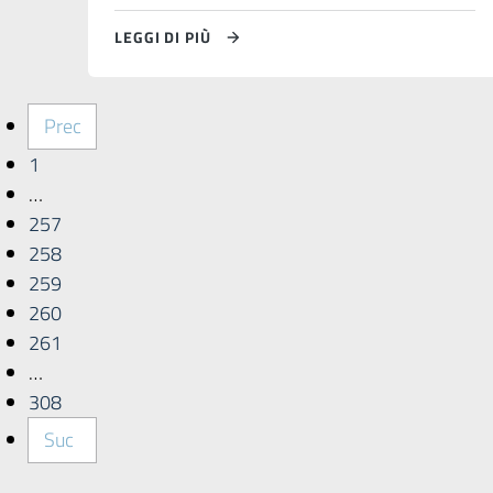
LEGGI DI PIÙ
Prec
1
…
257
258
259
260
261
…
308
Suc