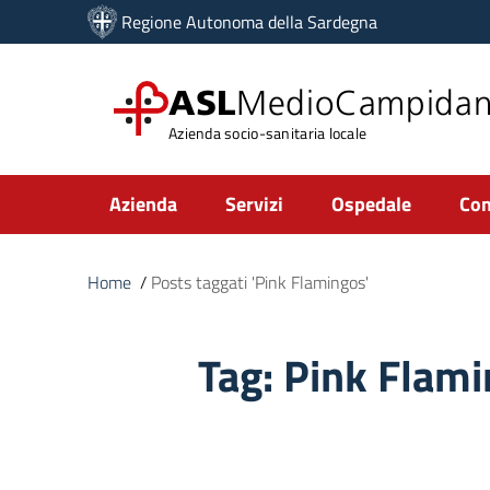
Vai ai contenuti
Regione Autonoma della Sardegna
Vai al menu di navigazione
Vai al footer
ASL
MedioCampida
Azienda socio-sanitaria locale
Submenu
Azienda
Servizi
Ospedale
Com
Home
/
Posts taggati 'Pink Flamingos'
Tag:
Pink Flam