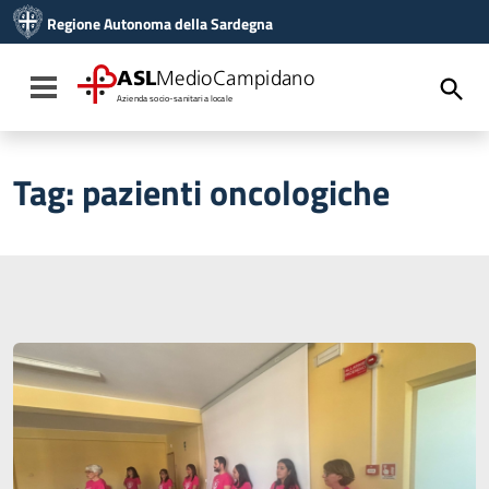
Vai ai contenuti
Regione Autonoma della Sardegna
Vai al menu di navigazione
Vai al footer
ASL
MedioCampidano
Toggle navigation
Azienda socio-sanitaria locale
Tag:
pazienti oncologiche