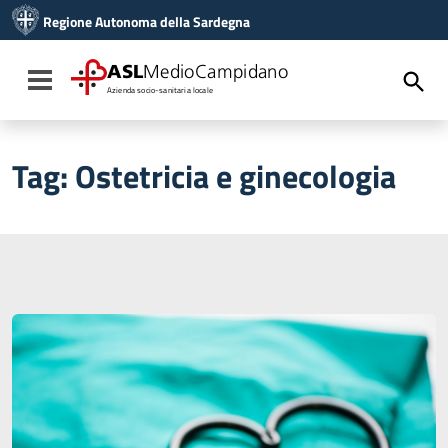
Vai ai contenuti
Regione Autonoma della Sardegna
Vai al menu di navigazione
Vai al footer
ASL
MedioCampidano
Toggle navigation
Azienda socio-sanitaria locale
Tag:
Ostetricia e ginecologia