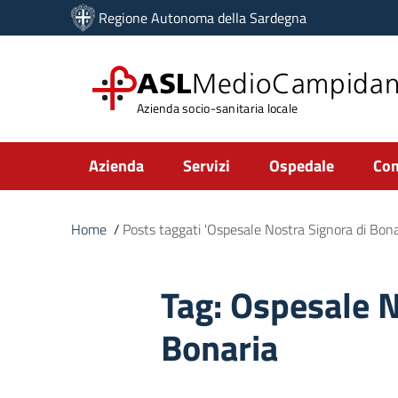
Vai ai contenuti
Regione Autonoma della Sardegna
Vai al menu di navigazione
Vai al footer
ASL
MedioCampida
Azienda socio-sanitaria locale
Submenu
Azienda
Servizi
Ospedale
Com
Home
/
Posts taggati 'Ospesale Nostra Signora di Bona
Tag:
Ospesale N
Bonaria