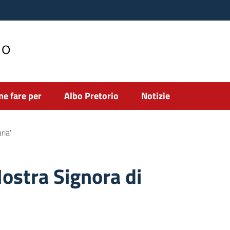
no
e fare per
Albo Pretorio
Notizie
ria'
ostra Signora di