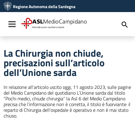
Vai ai contenuti
Regione Autonoma della Sardegna
Vai al menu di navigazione
Vai al footer
ASL
MedioCampidano
Toggle navigation
Azienda socio-sanitaria locale
La Chirurgia non chiude,
precisazioni sull’articolo
dell’Unione sarda
In relazione all’articolo uscito oggi, 11 agosto 2023, sulle pagine
del Medio Campidano del quotidiano L’Unione sarda dal titolo
“Pochi medici, chiude chirurgia” la Asl 6 del Medio Campidano
precisa che l’informazione non è corretta, il titolo è fuorviante: il
reparto di Chirurgia dell’ospedale è operativo e non è mai stato
chiuso.