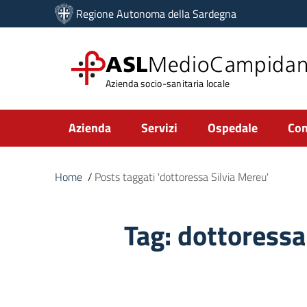
Vai ai contenuti
Regione Autonoma della Sardegna
Vai al menu di navigazione
Vai al footer
ASL
MedioCampida
Azienda socio-sanitaria locale
Submenu
Azienda
Servizi
Ospedale
Com
Home
/
Posts taggati 'dottoressa Silvia Mereu'
Tag:
dottoressa