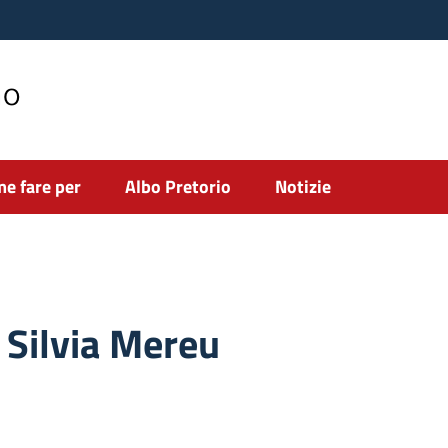
no
e fare per
Albo Pretorio
Notizie
 Silvia Mereu