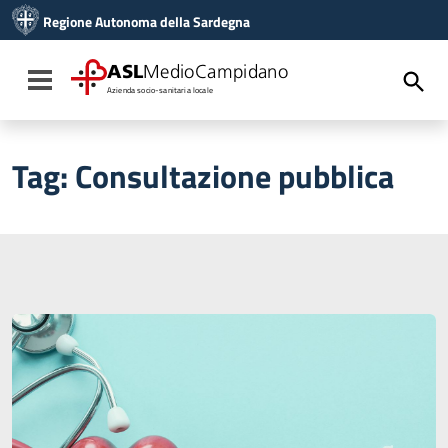
Vai ai contenuti
Regione Autonoma della Sardegna
Vai al menu di navigazione
Vai al footer
ASL
MedioCampidano
Toggle navigation
Azienda socio-sanitaria locale
Tag:
Consultazione pubblica