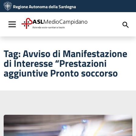
Vai ai contenuti
Regione Autonoma della Sardegna
Vai al menu di navigazione
Vai al footer
ASL
MedioCampidano
Toggle navigation
Azienda socio-sanitaria locale
Tag:
Avviso di Manifestazione
di Interesse “Prestazioni
aggiuntive Pronto soccorso