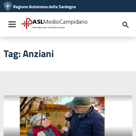
Vai ai contenuti
Regione Autonoma della Sardegna
Vai al menu di navigazione
Vai al footer
ASL
MedioCampidano
Toggle navigation
Azienda socio-sanitaria locale
Tag:
Anziani