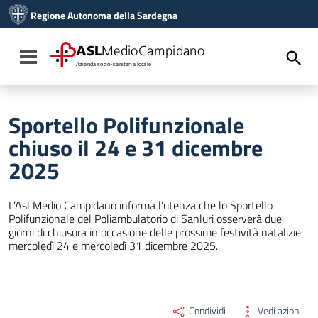
Vai ai contenuti
Regione Autonoma della Sardegna
Vai al menu di navigazione
Vai al footer
ASL
MedioCampidano
Toggle navigation
Azienda socio-sanitaria locale
Sportello Polifunzionale
chiuso il 24 e 31 dicembre
2025
L’Asl Medio Campidano informa l’utenza che lo Sportello
Polifunzionale del Poliambulatorio di Sanluri osserverà due
giorni di chiusura in occasione delle prossime festività natalizie:
mercoledì 24 e mercoledì 31 dicembre 2025.
Condividi
Vedi azioni