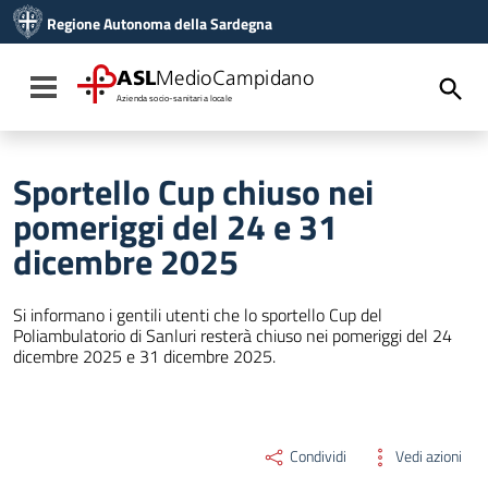
Vai ai contenuti
Regione Autonoma della Sardegna
Vai al menu di navigazione
Vai al footer
ASL
MedioCampidano
Toggle navigation
Azienda socio-sanitaria locale
Sportello Cup chiuso nei
pomeriggi del 24 e 31
dicembre 2025
Si informano i gentili utenti che lo sportello Cup del
Poliambulatorio di Sanluri resterà chiuso nei pomeriggi del 24
dicembre 2025 e 31 dicembre 2025.
Condividi
Vedi azioni