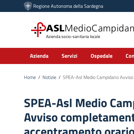
Vai ai contenuti
Regione Autonoma della Sardegna
Vai al menu di navigazione
Vai al footer
ASL
MedioCampida
Azienda socio-sanitaria locale
Submenu
Azienda
Servizi
Ospedale
Com
Home
/
Notizie
/
SPEA-Asl Medio Campidano Avviso 
SPEA-Asl Medio Cam
Avviso completament
accentramento orari