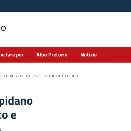
no
e fare per
Albo Pretorio
Notizie
completamento e accentramento orario
pidano
o e
o