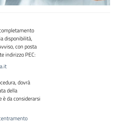
in completamento
 disponibilità,
Avviso, con posta
te indirizzo PEC:
.it
ocedura, dovrà
ata della
e è da considerarsi
centramento