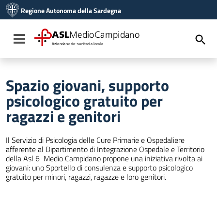
Vai ai contenuti
Regione Autonoma della Sardegna
Vai al menu di navigazione
Vai al footer
ASL
MedioCampidano
Toggle navigation
Azienda socio-sanitaria locale
Spazio giovani, supporto
psicologico gratuito per
ragazzi e genitori
Il Servizio di Psicologia delle Cure Primarie e Ospedaliere
afferente al Dipartimento di Integrazione Ospedale e Territorio
della Asl 6 Medio Campidano propone una iniziativa rivolta ai
giovani: uno Sportello di consulenza e supporto psicologico
gratuito per minori, ragazzi, ragazze e loro genitori.