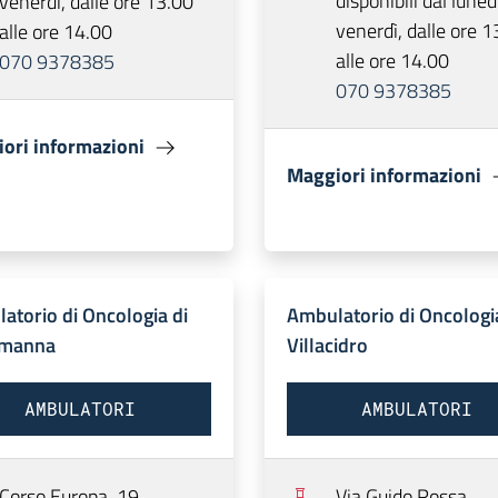
disponibili dal lunedì
venerdì, dalle ore 13.00
venerdì, dalle ore 1
alle ore 14.00
alle ore 14.00
070 9378385
070 9378385
ori informazioni
Maggiori informazioni
atorio di Oncologia di
Ambulatorio di Oncologi
amanna
Villacidro
AMBULATORI
AMBULATORI
Corso Europa, 19,
Via Guido Rossa,