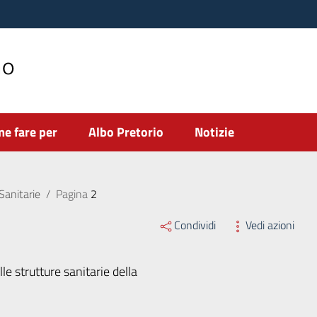
no
e fare per
Albo Pretorio
Notizie
Sanitarie
/
Pagina
2
Condividi
Vedi azioni
le strutture sanitarie della