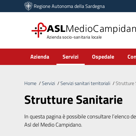
Vai ai contenuti
Regione Autonoma della Sardegna
Vai al menu di navigazione
Vai al footer
ASL
MedioCampida
Azienda socio-sanitaria locale
Submenu
Azienda
Servizi
Ospedale
Com
Home
/
Servizi
/
Servizi sanitari territoriali
/
Strutture 
Strutture Sanitarie
In questa pagina è possibile consultare l’elenco del
Asl del Medio Campidano.