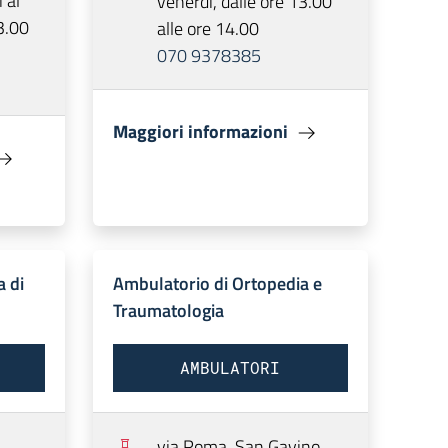
 al
venerdì, dalle ore 13.00
3.00
alle ore 14.00
070 9378385
Maggiori informazioni
a di
Ambulatorio di Ortopedia e
Traumatologia
AMBULATORI
via Roma,
San Gavino