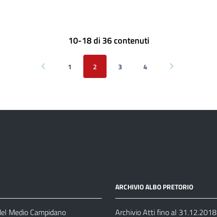
10-18 di 36 contenuti
1
2
3
4
Pagina precedente
Pagina success
ARCHIVIO ALBO PRETORIO
 del Medio Campidano
Archivio Atti fino al 31.12.2018