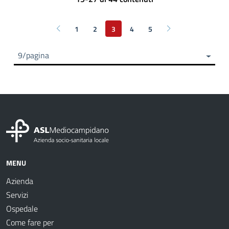
1
2
3
4
5
Pagina precedente
Pagina successiva
9/pagina
MENU
Azienda
Servizi
Ospedale
Come fare per