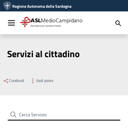
Vai ai contenuti
Regione Autonoma della Sardegna
Vai al menu di navigazione
Vai al footer
ASL
MedioCampidano
Toggle navigation
Azienda socio-sanitaria locale
Servizi al cittadino
Condividi
Vedi azioni
Cerca Servizio