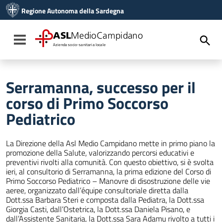
Vai ai contenuti
Regione Autonoma della Sardegna
Vai al menu di navigazione
Vai al footer
ASL
MedioCampidano
Toggle navigation
Azienda socio-sanitaria locale
Serramanna, successo per il
corso di Primo Soccorso
Pediatrico
La Direzione della Asl Medio Campidano mette in primo piano la
promozione della Salute, valorizzando percorsi educativi e
preventivi rivolti alla comunità. Con questo obiettivo, si è svolta
ieri, al consultorio di Serramanna, la prima edizione del Corso di
Primo Soccorso Pediatrico – Manovre di disostruzione delle vie
aeree, organizzato dall’équipe consultoriale diretta dalla
Dott.ssa Barbara Steri e composta dalla Pediatra, la Dott.ssa
Giorgia Casti, dall’Ostetrica, la Dott.ssa Daniela Pisano, e
dall’Assistente Sanitaria, la Dott.ssa Sara Adamu rivolto a tutti i