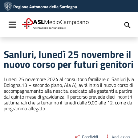
Vai ai contenuti
Regione Autonoma della Sardegna
Vai al menu di navigazione
Vai al footer
ASL
MedioCampidano
Toggle navigation
Azienda socio-sanitaria locale
Sanluri, lunedì 25 novembre il
nuovo corso per futuri genitori
Lunedi 25 novembre 2024 al consultorio familiare di Sanluri (via
Bologna,13 – secondo piano, Ala A), avrà inizio il nuovo corso di
accompagnamento alla nascita, dedicato alle gestanti a partire
dal quinto mese di gravidanza. Il percorso prevede dieci incontri
settimanali che si terranno il lunedì dalle 9,00 alle 12, come da
programma allegato.
Condividi
Vedi azioni