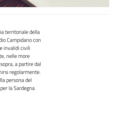
 territoriale della
edio Campidano con
invalidi civili
te, nelle more
opra, a partire dal
nirsi regolarmente.
ella persona del
l per la Sardegna