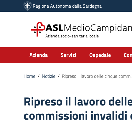
Vai ai contenuti
Regione Autonoma della Sardegna
Vai al menu di navigazione
Vai al footer
ASL
MedioCampida
Azienda socio-sanitaria locale
Submenu
Azienda
Servizi
Ospedale
Com
Home
/
Notizie
/
Ripreso il lavoro delle cinque commiss
Ripreso il lavoro dell
commissioni invalidi c