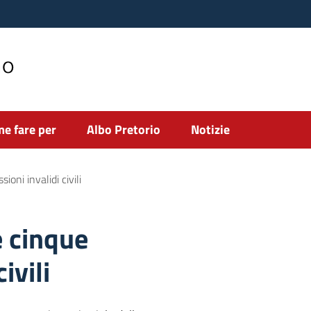
no
e fare per
Albo Pretorio
Notizie
ioni invalidi civili
e cinque
ivili