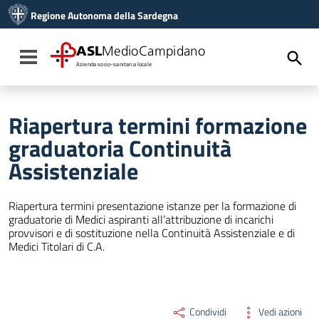
Vai ai contenuti
Regione Autonoma della Sardegna
Vai al menu di navigazione
Vai al footer
ASL
MedioCampidano
Toggle navigation
Azienda socio-sanitaria locale
Riapertura termini formazione
graduatoria Continuità
Assistenziale
Riapertura termini presentazione istanze per la formazione di
graduatorie di Medici aspiranti all’attribuzione di incarichi
provvisori e di sostituzione nella Continuità Assistenziale e di
Medici Titolari di C.A.
Condividi
Vedi azioni