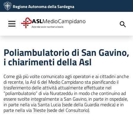
Vai ai contenuti
Regione Autonoma della Sardegna
Vai al menu di navigazione
Vai al footer
ASL
MedioCampidano
Toggle navigation
Azienda socio-sanitaria locale
Poliambulatorio di San Gavino,
i chiarimenti della Asl
Come già più volte comunicato agli operatori e ai cittadini anche
di recente, la Asl 6 del Medio Campidano sta pianificando il
trasferimento delle attività attualmente effettuate nel
“poliambulatorio” di via Nuratzeddu in modo che continuino ad
essere svolte integralmente a San Gavino, in parte in ospedale,
in parte nella via Santa Lucia (sede della Guardia medica) e in
parte nella via Trieste (sede del Consultorio).