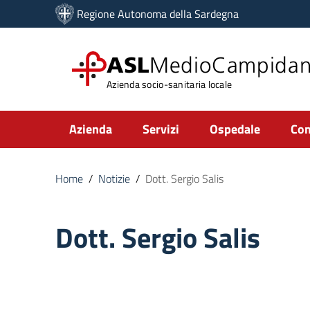
Vai ai contenuti
Regione Autonoma della Sardegna
Vai al menu di navigazione
Vai al footer
ASL
MedioCampida
Azienda socio-sanitaria locale
Submenu
Azienda
Servizi
Ospedale
Com
Home
/
Notizie
/
Dott. Sergio Salis
Dott. Sergio Salis