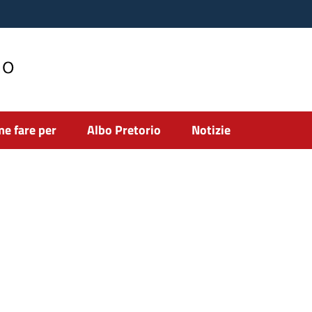
no
e fare per
Albo Pretorio
Notizie