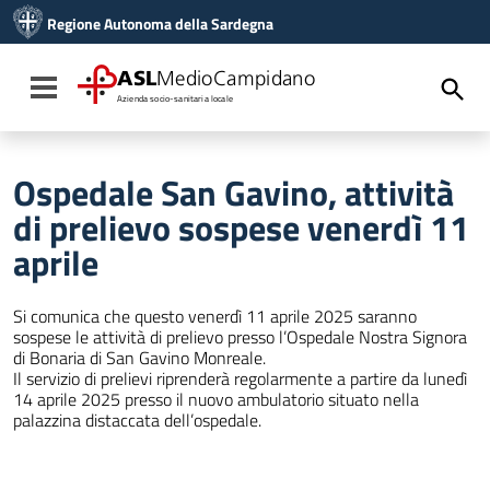
Vai ai contenuti
Regione Autonoma della Sardegna
Vai al menu di navigazione
Vai al footer
ASL
MedioCampidano
Toggle navigation
Azienda socio-sanitaria locale
Ospedale San Gavino, attività
di prelievo sospese venerdì 11
aprile
Si comunica che questo venerdì 11 aprile 2025 saranno
sospese le attività di prelievo presso l’Ospedale Nostra Signora
di Bonaria di San Gavino Monreale.
Il servizio di prelievi riprenderà regolarmente a partire da lunedì
14 aprile 2025 presso il nuovo ambulatorio situato nella
palazzina distaccata dell’ospedale.