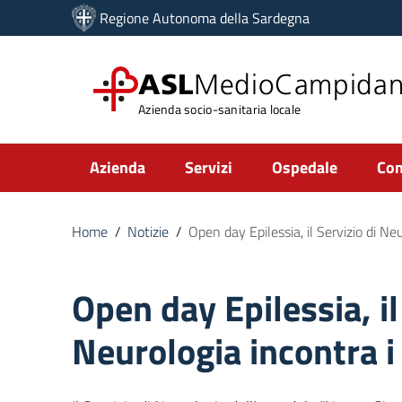
Vai ai contenuti
Regione Autonoma della Sardegna
Vai al menu di navigazione
Vai al footer
ASL
MedioCampida
Azienda socio-sanitaria locale
Submenu
Azienda
Servizi
Ospedale
Com
Home
/
Notizie
/
Open day Epilessia, il Servizio di Neu
Open day Epilessia, il
Neurologia incontra i