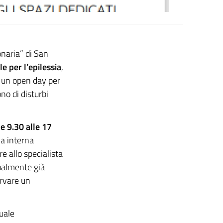
onaria” di San
e per l’epilessia
,
e un open day per
no di disturbi
e 9.30 alle 17
na interna
e allo specialista
ualmente già
ervare un
nuale