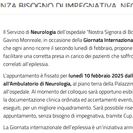
Il Servizio di
Neurologia
dell’ospedale “Nostra Signora di B
Gavino Monreale, in occasione della
Giornata Internazional
che ogni anno ricorre il secondo lunedì di febbraio, propon
facilitare una corretta presa in carico dei pazienti che soffro
correlati all’epilessia.
L’appuntamento è fissato per
lunedì 10 febbraio 2025 dall
all’Ambulatorio di Neurologia,
al piano terra della Palazzi
all’ospedale. Al momento del colloquio sarà opportuno esibir
la documentazione clinica ordinata ed accertamenti event
eseguiti, per un migliore inquadramento. Sarà possibile ris
appuntamento, senza bisogno di impegnativa, tramite Cup.
La Giornata internazionale dell’epilessia è un’iniziativa an