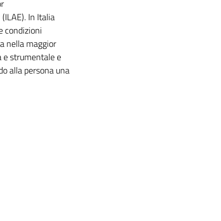
or
ILAE). In Italia
e condizioni
ta nella maggior
ca e strumentale e
do alla persona una