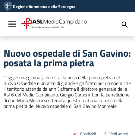
Vai ai contenuti
Regione Autonoma della Sardegna
Vai al menu di navigazione
Vai al footer
ASL
MedioCampidano
Toggle navigation
Azienda socio-sanitaria locale
Nuovo ospedale di San Gavino:
posata la prima pietra
“Oggi è una giornata di festa: la posa della prima pietra del
nuovo Ospedale è un atto di grande significato per un’opera che
il territorio attende da anni”, afferma il direttore generale della
Asl 6 del Medio Campidano, Giorgio Carboni. Con la benedizione
di don Mario Meloni si è tenuta questa mattina la posa della
prima pietra del Nuovo ospedale di San Gavino Monreale.
Condividi
Vedi azioni