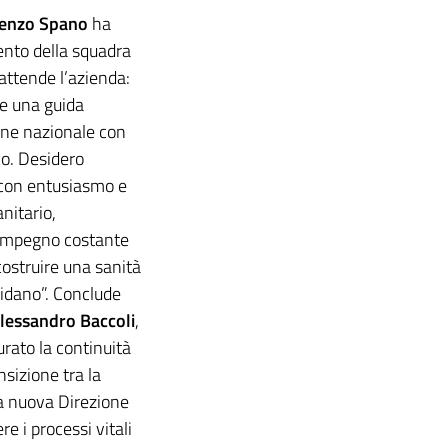
renzo Spano
ha
ento della squadra
 attende l’azienda:
e una guida
ione nazionale con
io. Desidero
a con entusiasmo e
nitario,
l’impegno costante
ostruire una sanità
pidano”. Conclude
Alessandro Baccoli
,
urato la continuità
nsizione tra la
la nuova Direzione
e i processi vitali