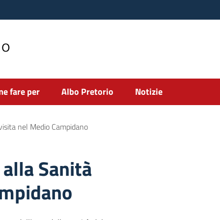
no
e fare per
Albo Pretorio
Notizie
n visita nel Medio Campidano
 alla Sanità
Campidano