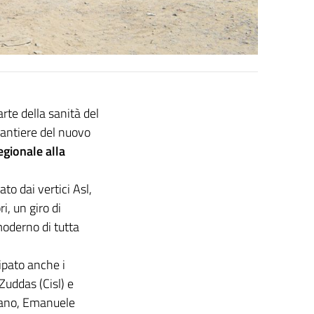
arte della sanità del
 cantiere del nuovo
egionale alla
o dai vertici Asl,
i, un giro di
moderno di tutta
cipato anche i
Zuddas (Cisl) e
idano, Emanuele