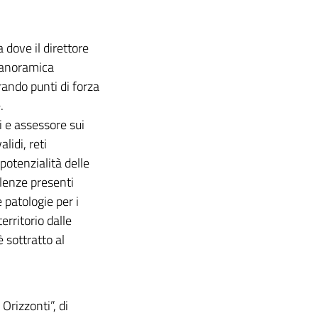
 dove il direttore
panoramica
rando punti di forza
.
 e assessore sui
lidi, reti
otenzialità delle
llenze presenti
 patologie per i
erritorio dalle
è sottratto al
Orizzonti”, di