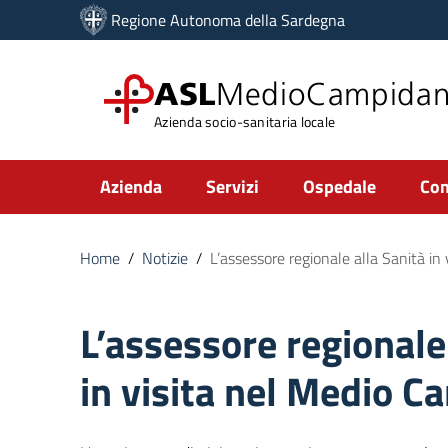
Vai ai contenuti
Regione Autonoma della Sardegna
Vai al menu di navigazione
Vai al footer
ASL
MedioCampida
Azienda socio-sanitaria locale
Submenu
Azienda
Servizi
Ospedale
Com
Home
/
Notizie
/
L’assessore regionale alla Sanità i
L’assessore regionale
in visita nel Medio 