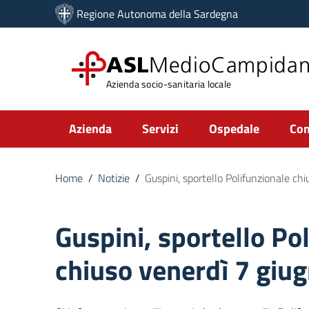
Vai ai contenuti
Regione Autonoma della Sardegna
Vai al menu di navigazione
Vai al footer
ASL
MedioCampida
Azienda socio-sanitaria locale
Submenu
Azienda
Servizi
Ospedale
Com
Home
/
Notizie
/
Guspini, sportello Polifunzionale c
Guspini, sportello Po
chiuso venerdì 7 giu