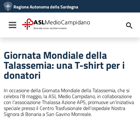
Vai ai contenuti
Regione Autonoma della Sardegna
Vai al menu di navigazione
Vai al footer
ASL
MedioCampidano
Toggle navigation
Azienda socio-sanitaria locale
Giornata Mondiale della
Talassemia: una T-shirt per i
donatori
In occasione della Giornata Mondiale della Talassemia, che si
celebra l’8 maggio, la ASL Medio Campidano, in collaborazione
con l’associazione Thalassa Azione APS, promuove un’iniziativa
speciale presso il Centro Trasfusionale dell’ospedale Nostra
Signora di Bonaria a San Gavino Monreale.