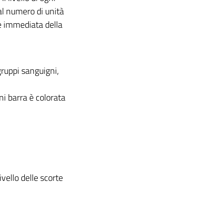
al numero di unità
e immediata della
 gruppi sanguigni,
gni barra è colorata
vello delle scorte