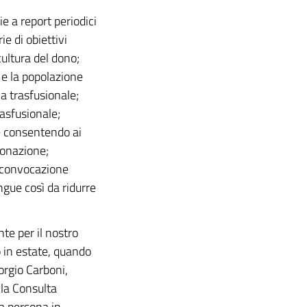
ie a report periodici
ie di obiettivi
cultura del dono;
 e la popolazione
a trasfusionale;
asfusionale;
le consentendo ai
onazione;
a convocazione
ngue così da ridurre
te per il nostro
o in estate, quando
orgio Carboni,
 la Consulta
a persona in