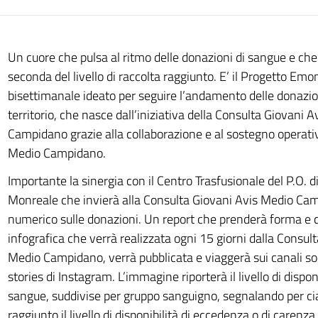
Un cuore che pulsa al ritmo delle donazioni di sangue e ch
seconda del livello di raccolta raggiunto. E’ il Progetto Emo
bisettimanale ideato per seguire l’andamento delle donazio
territorio, che nasce dall’iniziativa della Consulta Giovani 
Campidano grazie alla collaborazione e al sostegno operativo
Medio Campidano.
Importante la sinergia con il Centro Trasfusionale del P.O. 
Monreale che invierà alla Consulta Giovani Avis Medio Ca
numerico sulle donazioni. Un report che prenderà forma e co
infografica che verrà realizzata ogni 15 giorni dalla Consul
Medio Campidano, verrà pubblicata e viaggerà sui canali so
stories di Instagram. L’immagine riporterà il livello di disponi
sangue, suddivise per gruppo sanguigno, segnalando per c
raggiunto il livello di disponibilità di eccedenza o di carenza. I