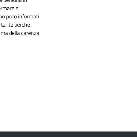
formare e
ono poco informati
rtante perché
lema della carenza