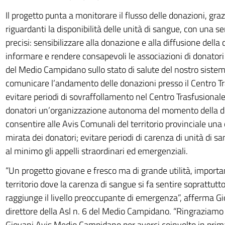
Il progetto punta a monitorare il flusso delle donazioni, graz
riguardanti la disponibilità delle unità di sangue, con una ser
precisi: sensibilizzare alla donazione e alla diffusione della 
informare e rendere consapevoli le associazioni di donatori
del Medio Campidano sullo stato di salute del nostro sistem
comunicare l’andamento delle donazioni presso il Centro Tr
evitare periodi di sovraffollamento nel Centro Trasfusiona
donatori un’organizzazione autonoma del momento della d
consentire alle Avis Comunali del territorio provinciale un
mirata dei donatori; evitare periodi di carenza di unità di sa
al minimo gli appelli straordinari ed emergenziali.
“Un progetto giovane e fresco ma di grande utilità, importan
territorio dove la carenza di sangue si fa sentire soprattutt
raggiunge il livello preoccupante di emergenza”, afferma Gi
direttore della Asl n. 6 del Medio Campidano. “Ringraziamo
Giovani Avis Medio Campidano per averci coinvolto in prim