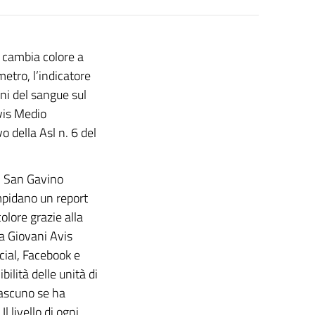
e cambia colore a
metro, l’indicatore
ni del sangue sul
Avis Medio
 della Asl n. 6 del
di San Gavino
mpidano un report
lore grazie alla
ta Giovani Avis
cial, Facebook e
bilità delle unità di
iascuno se ha
l livello di ogni