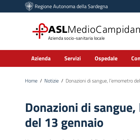
Vai ai contenuti
Regione Autonoma della Sardegna
Vai al menu di navigazione
Vai al footer
ASL
MedioCampida
Azienda socio-sanitaria locale
Submenu
Azienda
Servizi
Ospedale
Com
Home
/
Notizie
/
Donazioni di sangue, l’emometro de
Donazioni di sangue,
del 13 gennaio