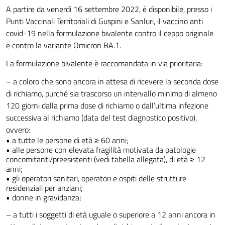
A partire da
venerdì 16
settembre 2022, è disponibile
,
presso i
Punti Vaccinali Territoriali di Guspini e Sanluri,
il vaccino anti
covid-19 nella formulazione bivalente contro il ceppo originale
e contro la variante Omicron BA.1.
La formulazione bivalente è raccomandata in via prioritaria:
–
a
coloro che sono
ancora in attesa di ricevere
la seconda dose
di richiamo
,
purché sia
trascorso un intervallo minimo di almeno
120 giorni dalla prima
dose di richiamo o dall’ultima
infezione
successiva al richiamo (data del test diagnostico positivo)
,
ovvero:
•
a
tutte le persone di età ≥ 60 anni
;
•
alle
persone con elevata fragilità motivata da patologie
concomitanti/preesistenti
(vedi tabella allegata)
, di età ≥ 12
anni
;
•
gli
operatori sanitari, operatori e ospiti delle strutture
residenziali per anziani
;
•
donne
in gravidanza;
–
a tutti i soggetti di età uguale o superiore a
12
anni ancora in