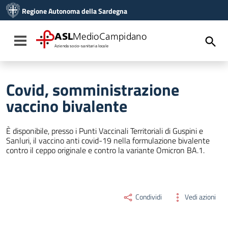
Vai ai contenuti
Regione Autonoma della Sardegna
Vai al menu di navigazione
Vai al footer
ASL
MedioCampidano
Toggle navigation
Azienda socio-sanitaria locale
Covid, somministrazione
vaccino bivalente
È disponibile, presso i Punti Vaccinali Territoriali di Guspini e
Sanluri, il vaccino anti covid-19 nella formulazione bivalente
contro il ceppo originale e contro la variante Omicron BA.1.
Condividi
Vedi azioni