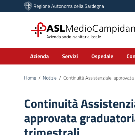
Vai ai contenuti
Regione Autonoma della Sardegna
Vai al menu di navigazione
Vai al footer
ASL
MedioCampida
Azienda socio-sanitaria locale
Submenu
Azienda
Servizi
Ospedale
Com
Home
/
Notizie
/
Continuità Assistenziale, approvata g
Continuità Assistenzi
approvata graduatoria
trimestrali