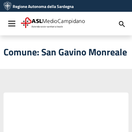
Vai ai contenuti
Regione Autonoma della Sardegna
Vai al menu di navigazione
Vai al footer
ASL
MedioCampidano
Toggle navigation
Azienda socio-sanitaria locale
Comune:
San Gavino Monreale