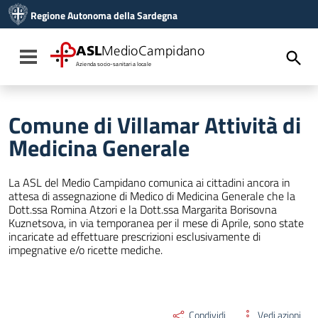
Vai ai contenuti
Regione Autonoma della Sardegna
Vai al menu di navigazione
Vai al footer
ASL
MedioCampidano
Toggle navigation
Azienda socio-sanitaria locale
Comune di Villamar Attività di
Medicina Generale
La ASL del Medio Campidano comunica ai cittadini ancora in
attesa di assegnazione di Medico di Medicina Generale che la
Dott.ssa Romina Atzori e la Dott.ssa Margarita Borisovna
Kuznetsova, in via temporanea per il mese di Aprile, sono state
incaricate ad effettuare prescrizioni esclusivamente di
impegnative e/o ricette mediche.
Condividi
Vedi azioni