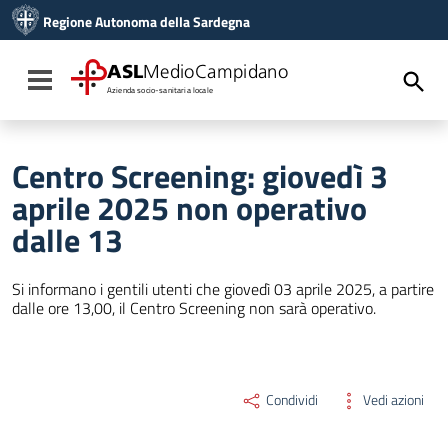
Vai ai contenuti
Regione Autonoma della Sardegna
Vai al menu di navigazione
Vai al footer
ASL
MedioCampidano
Toggle navigation
Azienda socio-sanitaria locale
Centro Screening: giovedì 3
aprile 2025 non operativo
dalle 13
Si informano i gentili utenti che giovedì 03 aprile 2025, a partire
dalle ore 13,00, il Centro Screening non sarà operativo.
Condividi
Vedi azioni