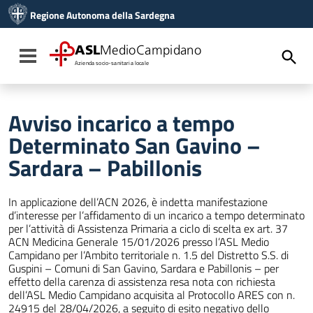
Vai ai contenuti
Regione Autonoma della Sardegna
Vai al menu di navigazione
Vai al footer
ASL
MedioCampidano
Toggle navigation
Azienda socio-sanitaria locale
Avviso incarico a tempo
Determinato San Gavino –
Sardara – Pabillonis
In applicazione dell’ACN 2026, è indetta manifestazione
d’interesse per l’affidamento di un incarico a tempo determinato
per l’attività di Assistenza Primaria a ciclo di scelta ex art. 37
ACN Medicina Generale 15/01/2026 presso l’ASL Medio
Campidano per l’Ambito territoriale n. 1.5 del Distretto S.S. di
Guspini – Comuni di San Gavino, Sardara e Pabillonis – per
effetto della carenza di assistenza resa nota con richiesta
dell’ASL Medio Campidano acquisita al Protocollo ARES con n.
24915 del 28/04/2026, a seguito di esito negativo dello