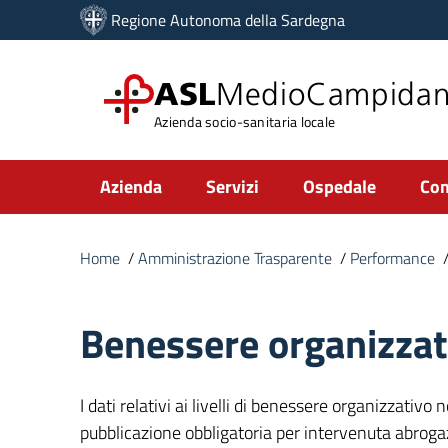
Vai ai contenuti
Regione Autonoma della Sardegna
Vai al menu di navigazione
Vai al footer
ASL
MedioCampida
Azienda socio-sanitaria locale
Submenu
Azienda
Servizi
Ospedale
Com
Home
/
Amministrazione Trasparente
/
Performance
Benessere organizzat
I dati relativi ai livelli di benessere organizzativo
pubblicazione obbligatoria per intervenuta abrogazi