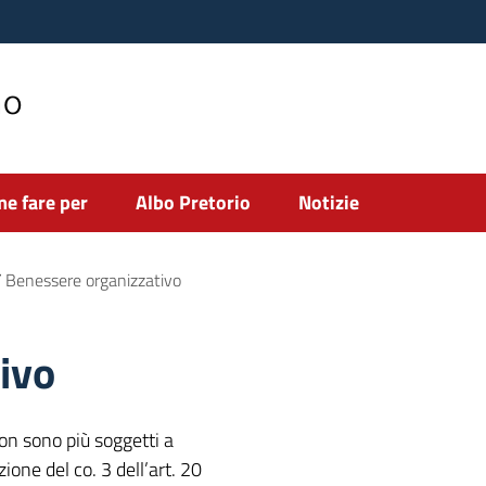
no
e fare per
Albo Pretorio
Notizie
/
Benessere organizzativo
ivo
 non sono più soggetti a
one del co. 3 dell’art. 20